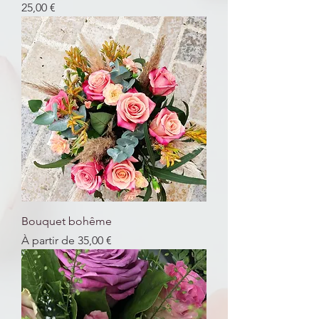
Prix
25,00 €
Bouquet bohême
Prix promotionnel
À partir de
35,00 €