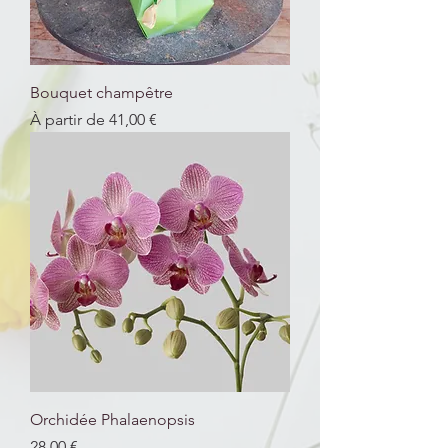
Bouquet champêtre
Prix promotionnel
À partir de
41,00 €
Orchidée Phalaenopsis
Prix
28,00 €