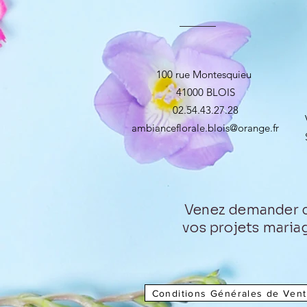
100 rue Montesquieu
41000 BLOIS
02.54.43.27.28
ambianceflorale.blois@orange.fr
Venez demander co
vos projets mariag
Conditions Générales de Ven