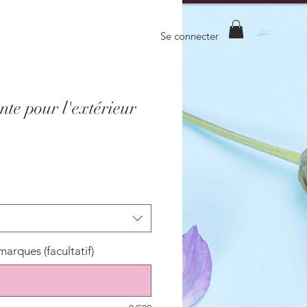
Se connecter
nte pour l'extérieur
ix
omotionnel
emarques (facultatif)