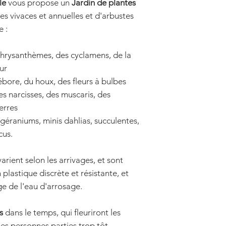
ale
vous propose un
Jardin de plantes
s vivaces et annuelles et d'arbustes
 :
 chrysanthèmes, des cyclamens, de la
ur
lébore, du houx, des fleurs à bulbes
s narcisses, des muscaris, des
erres
 géraniums, minis dahlias, succulentes,
cus.
arient selon les arrivages, et sont
lastique discrète et résistante, et
ge de l'eau d'arrosage.
s
dans le temps, qui fleuriront les
les personnes parties trop tôt.