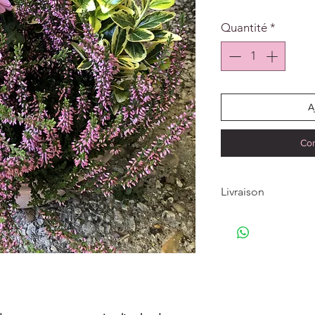
Quantité
*
A
Co
Livraison
La livraison de votr
funérarium, un cré
funèbres à Blois et a