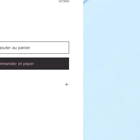
0/500
jouter au panier
mmander et payer
e pièce de deuil dans un
matorium ou chez des pompes
ux alentours vous est offerte.