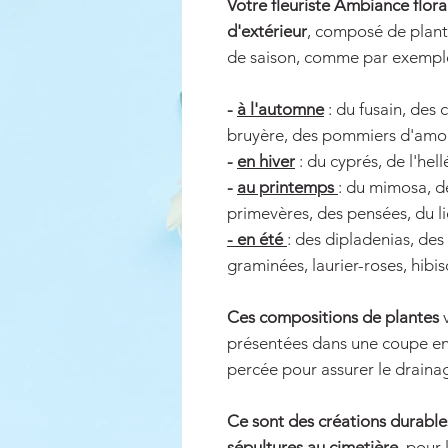
Votre fleuriste Ambiance flor
d'extérieur
, composé de plante
de saison, comme par exemple
-
à l'automne
: du fusain, des
bruyère, des pommiers d'amo
-
en hiver
: du cyprés, de l'hel
-
au printemps
: du mimosa, de
primevères, des pensées, du li
- en été
: des dipladenias, des
graminées, laurier-roses, hibis
Ces compositions de plantes
v
présentées dans une coupe en p
percée pour assurer le draina
Ce sont des créations durable
sépultures au cimetière
, pour 