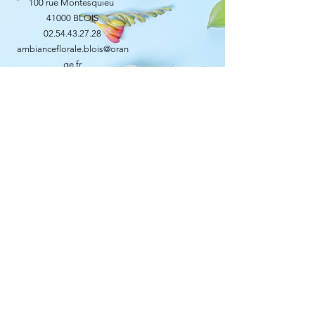
100 rue Montesquieu
41000 BLOIS
02.54.43.27.28
ambianceflorale.blois@oran
ge.fr
HORAIRES D'OUVERTURE
Lundi 9h - 12h30 / 13h30 - 19h
Mardi 8h30 - 12h30 / 13h30 - 19h
Mercredi 8h30 - 12h30 / 13h30 - 19h
Jeudi 8h30 - 12h30 / 13h30 - 19h
Vendredi 8h30 - 12h30 / 13h30- 19h30
Samedi 8h30 - 12h30 / 13h30 - 19h30
Dimanche Fermé
Venez demander conseil à nos
fleuristes pour vos projets mariage,
baptême, anniversaire... !
SOYEZ AU COURANT